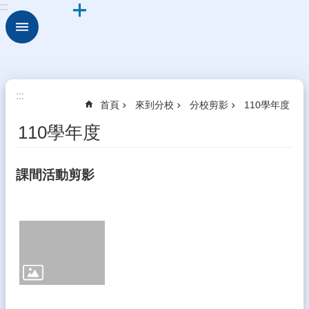
:::
跳到主要內容區塊
進
階
搜
尋
認
:::
首頁
來到分校
分校剪影
110學年度
識
文
110學年度
光
來
課間活動剪影
到
分
校
校
務
專
區
教