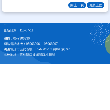
學
回上一頁
回最上面
資
源
自
:::
主
更新日期
115-07-11
學
習
總機：05-7906930
網路電話總機：95963096、 95963097
常
網路電話市話代表號：05-6341263 轉096或097
用
本校地址：雲林縣口湖鄉湖口村30號
網
站
資
訊
教
學
熱
門
關