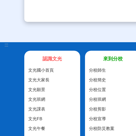
:::
認識文光
來到分校
文光國小首頁
分校師生
文光大家長
分校簡史
文光願景
分校位置
文光班網
分校班網
文光課表
分校剪影
文光FB
分校宣導
文光午餐
分校防災教案