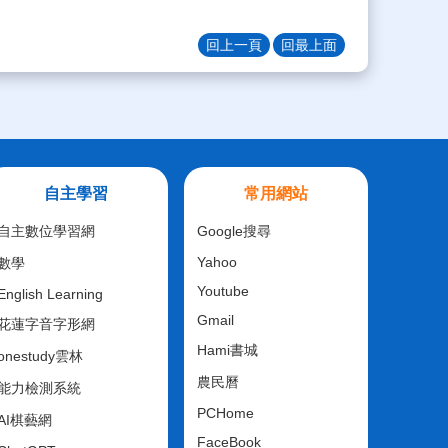
回上一頁
回最上面
自主學習
常用網站
自主數位學習網
Google搜尋
Yahoo
數學
Youtube
English Learning
Gmail
花蓮字音字形網
Hami書城
onestudy雲林
農民曆
能力檢測系統
PCHome
AI棋藝網
FaceBook